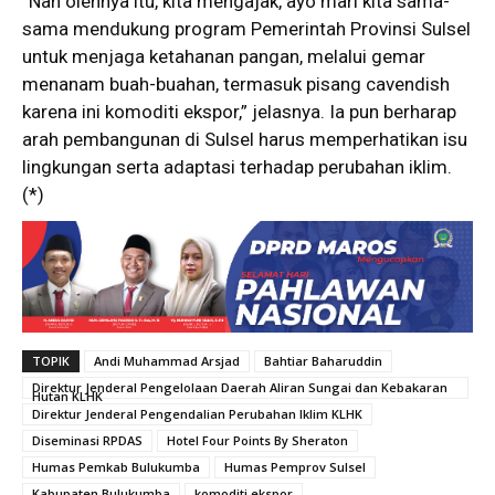
“Nah olehnya itu, kita mengajak, ayo mari kita sama-
sama mendukung program Pemerintah Provinsi Sulsel
untuk menjaga ketahanan pangan, melalui gemar
menanam buah-buahan, termasuk pisang cavendish
karena ini komoditi ekspor,” jelasnya. Ia pun berharap
arah pembangunan di Sulsel harus memperhatikan isu
lingkungan serta adaptasi terhadap perubahan iklim.
(*)
TOPIK
Andi Muhammad Arsjad
Bahtiar Baharuddin
Direktur Jenderal Pengelolaan Daerah Aliran Sungai dan Kebakaran
Hutan KLHK
Direktur Jenderal Pengendalian Perubahan Iklim KLHK
Diseminasi RPDAS
Hotel Four Points By Sheraton
Humas Pemkab Bulukumba
Humas Pemprov Sulsel
Kabupaten Bulukumba
komoditi ekspor