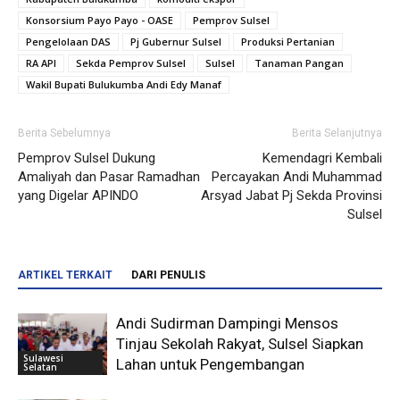
Konsorsium Payo Payo - OASE
Pemprov Sulsel
Pengelolaan DAS
Pj Gubernur Sulsel
Produksi Pertanian
RA API
Sekda Pemprov Sulsel
Sulsel
Tanaman Pangan
Wakil Bupati Bulukumba Andi Edy Manaf
Berita Sebelumnya
Berita Selanjutnya
Pemprov Sulsel Dukung
Kemendagri Kembali
Amaliyah dan Pasar Ramadhan
Percayakan Andi Muhammad
yang Digelar APINDO
Arsyad Jabat Pj Sekda Provinsi
Sulsel
ARTIKEL TERKAIT
DARI PENULIS
Andi Sudirman Dampingi Mensos
Tinjau Sekolah Rakyat, Sulsel Siapkan
Sulawesi
Lahan untuk Pengembangan
Selatan