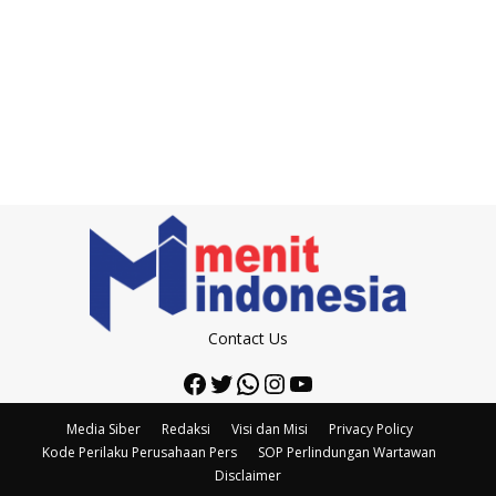
Contact Us
Facebook
Twitter
WhatsApp
Instagram
YouTube
Media Siber
Redaksi
Visi dan Misi
Privacy Policy
Kode Perilaku Perusahaan Pers
SOP Perlindungan Wartawan
Disclaimer