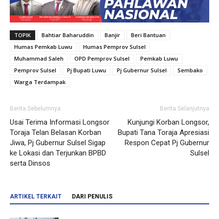
TOPIK
Bahtiar Baharuddin
Banjir
Beri Bantuan
Humas Pemkab Luwu
Humas Pemprov Sulsel
Muhammad Saleh
OPD Pemprov Sulsel
Pemkab Luwu
Pemprov Sulsel
Pj Bupati Luwu
Pj Gubernur Sulsel
Sembako
Warga Terdampak
Berita Sebelumnya
Berita Selanjutnya
Usai Terima Informasi Longsor
Kunjungi Korban Longsor,
Toraja Telan Belasan Korban
Bupati Tana Toraja Apresiasi
Jiwa, Pj Gubernur Sulsel Sigap
Respon Cepat Pj Gubernur
ke Lokasi dan Terjunkan BPBD
Sulsel
serta Dinsos
ARTIKEL TERKAIT
DARI PENULIS