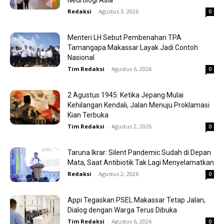
Neurologi Asia
Redaksi
-
Agustus 3, 2026
0
Menteri LH Sebut Pembenahan TPA
Tamangapa Makassar Layak Jadi Contoh
Nasional
Tim Redaksi
-
Agustus 6, 2026
0
2 Agustus 1945: Ketika Jepang Mulai
Kehilangan Kendali, Jalan Menuju Proklamasi
Kian Terbuka
Tim Redaksi
-
Agustus 2, 2026
0
Taruna Ikrar: Silent Pandemic Sudah di Depan
Mata, Saat Antibiotik Tak Lagi Menyelamatkan
Redaksi
-
Agustus 2, 2026
0
Appi Tegaskan PSEL Makassar Tetap Jalan,
Dialog dengan Warga Terus Dibuka
Tim Redaksi
-
Agustus 6, 2026
0