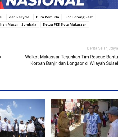
si
dan Recycle
Duta Pemuda
Eco Lorong Fest
ahan Maccini Sombala
Ketua PKK Kota Makassar
Berita Selanjutnya
s
Walkot Makassar Terjunkan Tim Rescue Bantu
Korban Banjir dan Longsor di Wilayah Sulsel