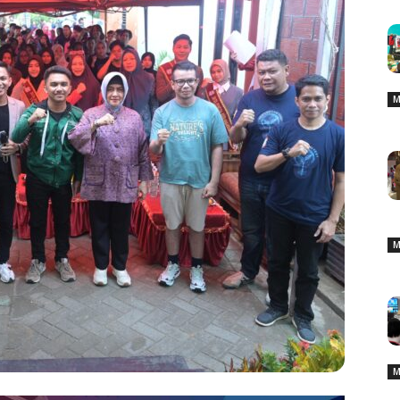
M
M
M