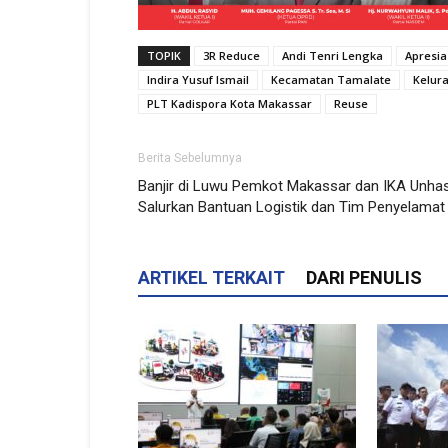
TOPIK
3R Reduce
Andi Tenri Lengka
Apresia
Indira Yusuf Ismail
Kecamatan Tamalate
Kelur
PLT Kadispora Kota Makassar
Reuse
Berita Sebelumnya
Banjir di Luwu Pemkot Makassar dan IKA Unha
Salurkan Bantuan Logistik dan Tim Penyelamat
ARTIKEL TERKAIT
DARI PENULIS