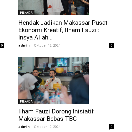
PILKADA
Hendak Jadikan Makassar Pusat
Ekonomi Kreatif, Ilham Fauzi :
Insya Allah...
admin
-
Oktober 12, 2024
0
0
PILKADA
Ilham Fauzi Dorong Inisiatif
Makassar Bebas TBC
admin
-
Oktober 12, 2024
0