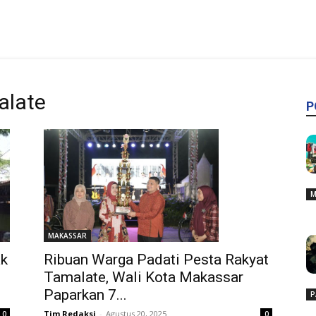
alate
P
M
MAKASSAR
Ribuan Warga Padati Pesta Rakyat
ak
Tamalate, Wali Kota Makassar
Paparkan 7...
P
Tim Redaksi
-
Agustus 20, 2025
0
0