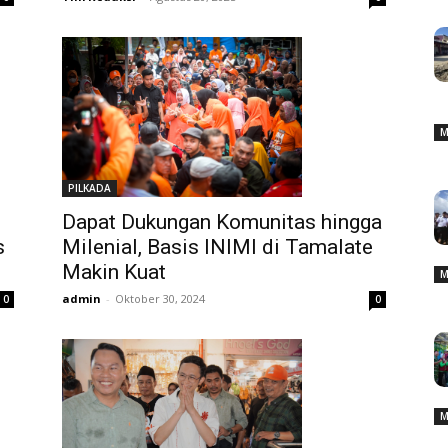
M
PILKADA
Dapat Dukungan Komunitas hingga
Milenial, Basis INIMI di Tamalate
s
Makin Kuat
M
admin
-
Oktober 30, 2024
0
0
M