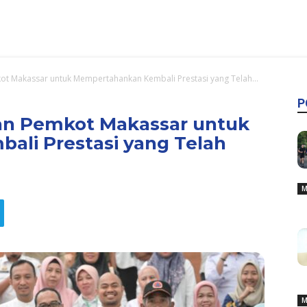
ot Makassar untuk Mempertahankan Kembali Prestasi yang Telah...
P
an Pemkot Makassar untuk
li Prestasi yang Telah
M
M