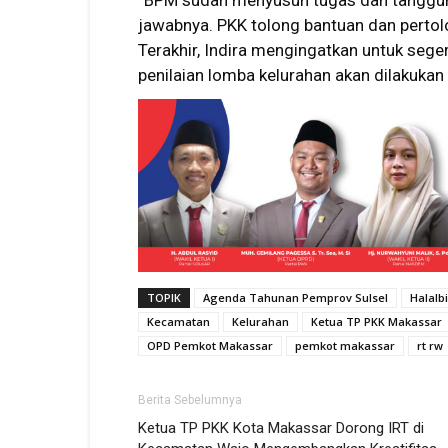
“BPM sudah menyusun tugas dan tanggu
jawabnya. PKK tolong bantuan dan pertolo
Terakhir, Indira mengingatkan untuk seg
penilaian lomba kelurahan akan dilakuka
TOPIK
Agenda Tahunan Pemprov Sulsel
Halalbi
Kecamatan
Kelurahan
Ketua TP PKK Makassar
OPD Pemkot Makassar
pemkot makassar
rt rw
Berita Sebelumnya
Ketua TP PKK Kota Makassar Dorong IRT di