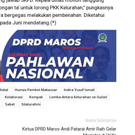
ng jawab SKPD. Kepala dinas mohon tanggung
ngan ta’ untuk lorong PKK Kelurahan,” pungkasnya.
era bergegas melakukan pembenahan. Diketahui
n pada Juni mendatang.(*)
halal
Humas Pemkot Makassar
Indira Yusuf Ismail
Kolaborasi
Kompak
Lomba Antara Kelurahan se-Sulsel
Sabet
Silaturahmi
Berita Selanjutnya
Ketua DPRD Maros Andi Patarai Amir Raih Gelar