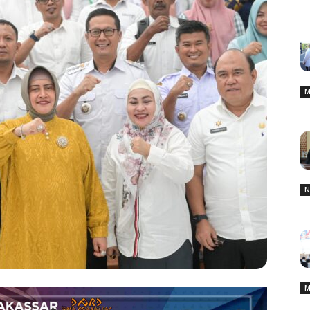
M
N
M