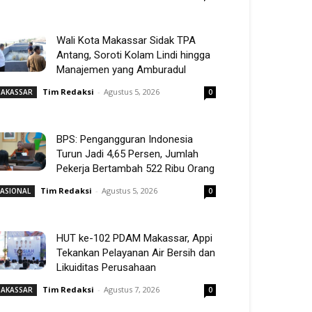
Wali Kota Makassar Sidak TPA
Antang, Soroti Kolam Lindi hingga
Manajemen yang Amburadul
Tim Redaksi
-
Agustus 5, 2026
AKASSAR
0
BPS: Pengangguran Indonesia
Turun Jadi 4,65 Persen, Jumlah
Pekerja Bertambah 522 Ribu Orang
Tim Redaksi
-
Agustus 5, 2026
ASIONAL
0
HUT ke-102 PDAM Makassar, Appi
Tekankan Pelayanan Air Bersih dan
Likuiditas Perusahaan
Tim Redaksi
-
Agustus 7, 2026
AKASSAR
0