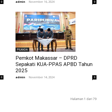
admin
-
November 16, 2024
0
0
PILKADA
Pemkot Makassar – DPRD
Sepakati KUA-PPAS APBD Tahun
2025
admin
-
November 14, 2024
0
0
Halaman 1 dari 79