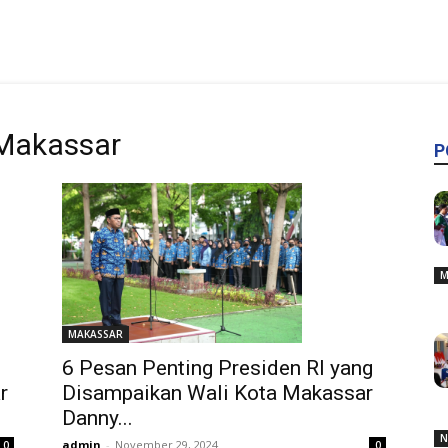
Makassar
P
M
MAKASSAR
6 Pesan Penting Presiden RI yang
r
Disampaikan Wali Kota Makassar
Danny...
N
admin
-
November 29, 2024
0
0