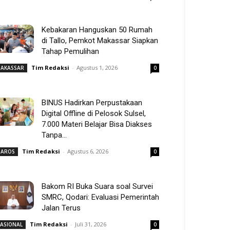
Kebakaran Hanguskan 50 Rumah
di Tallo, Pemkot Makassar Siapkan
Tahap Pemulihan
Tim Redaksi
-
Agustus 1, 2026
AKASSAR
0
BINUS Hadirkan Perpustakaan
Digital Offline di Pelosok Sulsel,
7.000 Materi Belajar Bisa Diakses
Tanpa...
Tim Redaksi
-
Agustus 6, 2026
AROS
0
Bakom RI Buka Suara soal Survei
SMRC, Qodari: Evaluasi Pemerintah
Jalan Terus
Tim Redaksi
-
Juli 31, 2026
ASIONAL
0