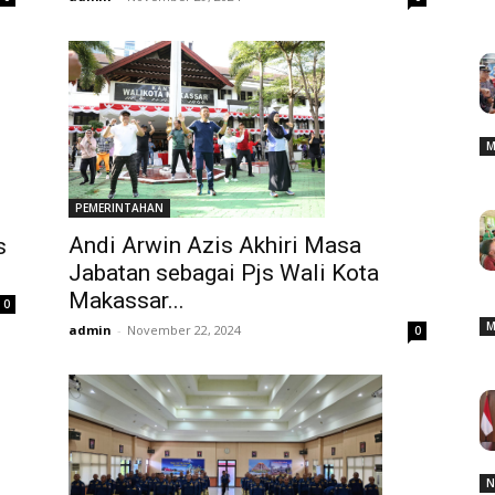
M
PEMERINTAHAN
Andi Arwin Azis Akhiri Masa
s
Jabatan sebagai Pjs Wali Kota
Makassar...
0
M
admin
-
November 22, 2024
0
N