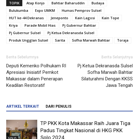
TOPIK
Atap Konjo
Bahtiar Baharuddin
Budaya
Bulukumba
Expo UMKM
Humas Pemprov Sulsel
HUT ke-44 Dekranas
Jeneponto
Kain Lagosi
Kain Tope
Kriya
Parade Mobil Hias
Pj Gubernur Bahtiar
Pj Gubernur Sulsel
Pj Ketua Dekranasda Sulsel
Produk Ungglan Sulsel
Sarita
Sofha Marwah Bahtiar
Toraja
Berita Sebelumnya
Berita Selanjutnya
Deputi Kemenko Polhukam RI
Pj Ketua Dekranasda Sulsel
Apresiasi Inisiatif Pemkot
Sofha Marwah Bahtiar
Makassar dalam Penerapan
Silaturahmi Dengan KKSS
Keadilan Restoratif
Jawa Tengah
ARTIKEL TERKAIT
DARI PENULIS
TP PKK Kota Makassar Raih Juara Tiga
Padus Tingkat Nasional di HKG PKK
Solo 2024
SOLO