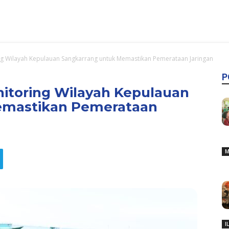
g Wilayah Kepulauan Sangkarrang untuk Memastikan Pemerataan Jaringan
P
itoring Wilayah Kepulauan
emastikan Pemerataan
M
I