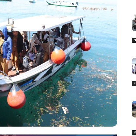
N
K
M