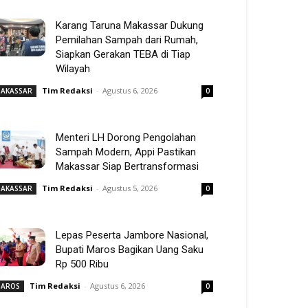
Karang Taruna Makassar Dukung
Pemilahan Sampah dari Rumah,
Siapkan Gerakan TEBA di Tiap
Wilayah
Tim Redaksi
-
Agustus 6, 2026
AKASSAR
0
Menteri LH Dorong Pengolahan
Sampah Modern, Appi Pastikan
Makassar Siap Bertransformasi
Tim Redaksi
-
Agustus 5, 2026
AKASSAR
0
Lepas Peserta Jambore Nasional,
Bupati Maros Bagikan Uang Saku
Rp 500 Ribu
Tim Redaksi
-
Agustus 6, 2026
AROS
0