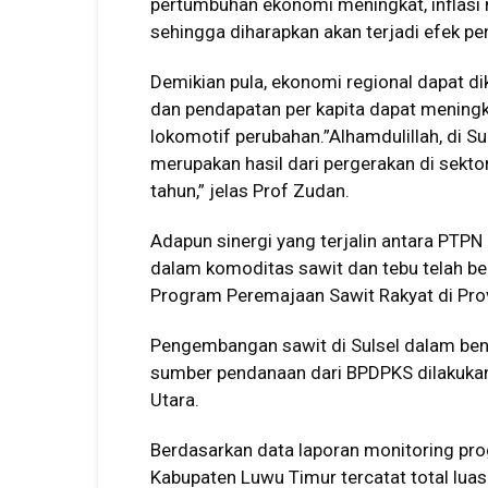
pertumbuhan ekonomi meningkat, inflasi m
sehingga diharapkan akan terjadi efek pen
Demikian pula, ekonomi regional dapat di
dan pendapatan per kapita dapat mening
lokomotif perubahan.”Alhamdulillah, di Su
merupakan hasil dari pergerakan di sekto
tahun,” jelas Prof Zudan.
Adapun sinergi yang terjalin antara PTPN
dalam komoditas sawit dan tebu telah ber
Program Peremajaan Sawit Rakyat di Provi
Pengembangan sawit di Sulsel dalam ben
sumber pendanaan dari BPDPKS dilakukan
Utara.
Berdasarkan data laporan monitoring prog
Kabupaten Luwu Timur tercatat total luas