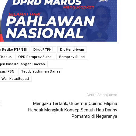
 Resiko PTPN III
Dirut PTPN I
Dr. Hendriwan
 Firdaus
OPD Pemprov Sulsel
Pemprov Sulsel
rjen Bina Keuangan Daerah
isasi PSN
Teddy Yudirman Danas
Wali Kota/Bupati
Berita Selanjutnya
l
Mengaku Tertarik, Gubernur Quirino Filipina
Hendak Mengikuti Konsep Sentuh Hati Danny
Pomanto di Negaranya