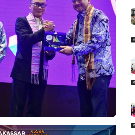
M
M
M