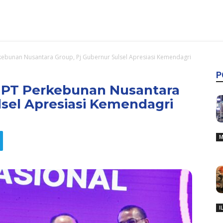
erkebunan Nusantara Group, Pj Gubernur Sulsel Apresiasi Kemendagri
P
it PT Perkebunan Nusantara
lsel Apresiasi Kemendagri
M
I