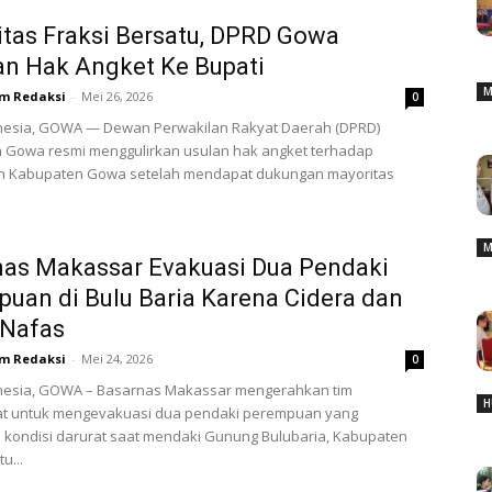
tas Fraksi Bersatu, DPRD Gowa
an Hak Angket Ke Bupati
M
m Redaksi
-
Mei 26, 2026
0
nesia, GOWA — Dewan Perwakilan Rakyat Daerah (DPRD)
 Gowa resmi menggulirkan usulan hak angket terhadap
h Kabupaten Gowa setelah mendapat dukungan mayoritas
M
nas Makassar Evakuasi Dua Pendaki
uan di Bulu Baria Karena Cidera dan
 Nafas
m Redaksi
-
Mei 24, 2026
0
nesia, GOWA – Basarnas Makassar mengerahkan tim
H
t untuk mengevakuasi dua pendaki perempuan yang
 kondisi darurat saat mendaki Gunung Bulubaria, Kabupaten
u...