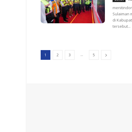
menitindo
Sulaiman 
di Kabupat
tersebut...
...
1
2
3
5