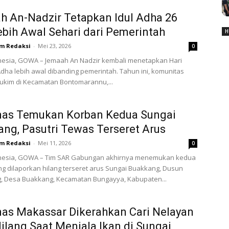
 An-Nadzir Tetapkan Idul Adha 26
ebih Awal Sehari dari Pemerintah
H
m Redaksi
-
Mei 23, 2026
0
nesia, GOWA – Jemaah An Nadzir kembali menetapkan Hari
Adha lebih awal dibanding pemerintah. Tahun ini, komunitas
ukim di Kecamatan Bontomarannu,...
nas Temukan Korban Kedua Sungai
ng, Pasutri Tewas Terseret Arus
m Redaksi
-
Mei 11, 2026
0
nesia, GOWA – Tim SAR Gabungan akhirnya menemukan kedua
g dilaporkan hilang terseret arus Sungai Buakkang, Dusun
g, Desa Buakkang, Kecamatan Bungayya, Kabupaten...
as Makassar Dikerahkan Cari Nelayan
ilang Saat Menjala Ikan di Sungai