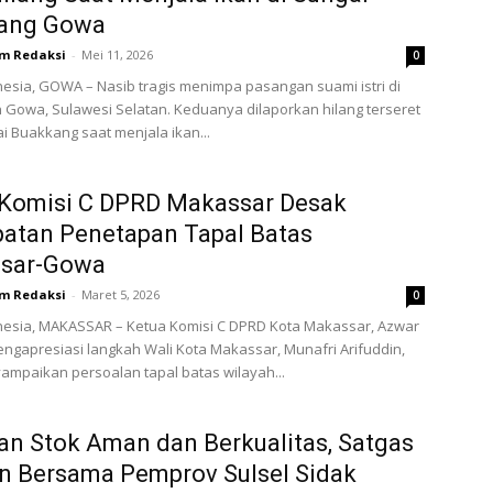
ang Gowa
m Redaksi
-
Mei 11, 2026
0
esia, GOWA – Nasib tragis menimpa pasangan suami istri di
Gowa, Sulawesi Selatan. Keduanya dilaporkan hilang terseret
i Buakkang saat menjala ikan...
 Komisi C DPRD Makassar Desak
atan Penetapan Tapal Batas
sar-Gowa
m Redaksi
-
Maret 5, 2026
0
nesia, MAKASSAR – Ketua Komisi C DPRD Kota Makassar, Azwar
ngapresiasi langkah Wali Kota Makassar, Munafri Arifuddin,
mpaikan persoalan tapal batas wilayah...
an Stok Aman dan Berkualitas, Satgas
n Bersama Pemprov Sulsel Sidak