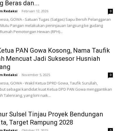
 Beras dan...
m Redaksi
-
Februari 12, 2026
0
esia, GOWA - Satuan Tugas (Satgas) Sapu Bersih Pelanggaran
 Mutu Pangan melakukan peninjauan langsung ke gudang
 Rumah Pemotongan Hewan (RPH)...
 Ketua PAN Gowa Kosong, Nama Taufik
ah Mencuat Jadi Suksesor Husniah
rang
m Redaksi
-
November 5, 2025
0
esia, GOWA - Wakil Ketua DPRD Gowa, Taufik Surullah,
ebut sebagai kandidat kuat Ketua DPD PAN Gowa menggantikan
ah Talenrang, yang kini naik...
ur Sulsel Tinjau Proyek Bendungan
ta, Target Rampung 2028
m Redaksi
-
Oktober 22, 2025
0