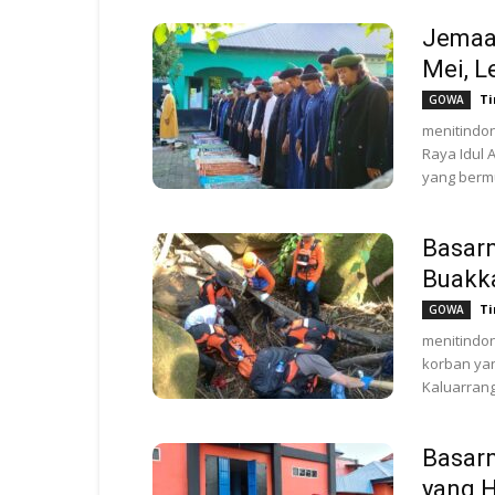
Jemaah
Mei, L
Ti
GOWA
menitindo
Raya Idul 
yang berm
Basar
Buakka
Ti
GOWA
menitindo
korban yan
Kaluarran
Basarn
yang H