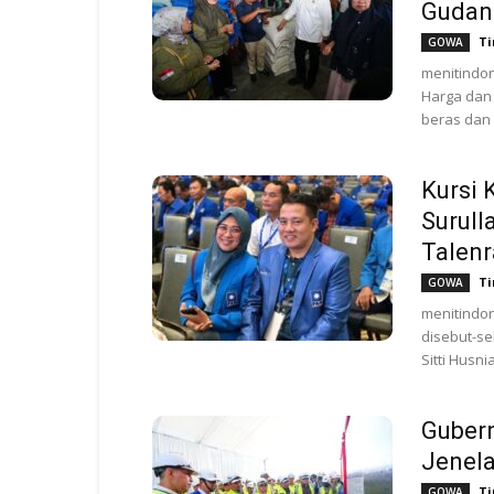
Gudang
Ti
GOWA
menitindon
Harga dan
beras dan
Kursi
Surull
Talen
Ti
GOWA
menitindon
disebut-s
Sitti Husni
Gubern
Jenela
Ti
GOWA