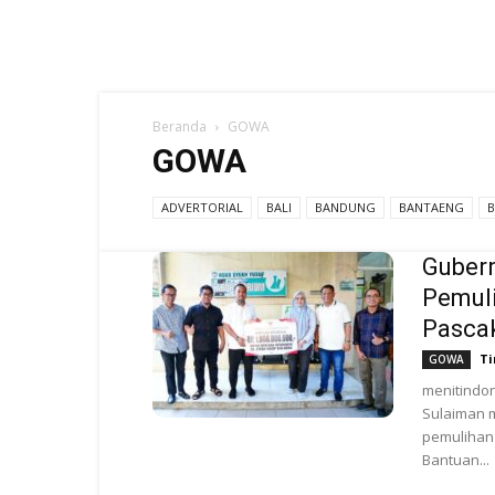
Beranda
GOWA
GOWA
ADVERTORIAL
BALI
BANDUNG
BANTAENG
Gubern
Pemul
Pasca
Ti
GOWA
menitindo
Sulaiman 
pemulihan
Bantuan...