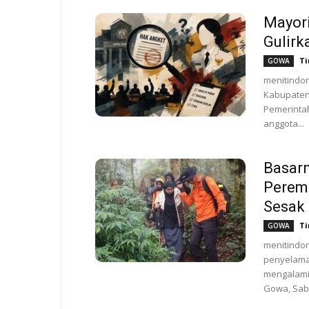
Mayori
Gulirk
Ti
GOWA
menitindo
Kabupaten
Pemerinta
anggota...
Basar
Peremp
Sesak
Ti
GOWA
menitindo
penyelama
mengalami
Gowa, Sabt