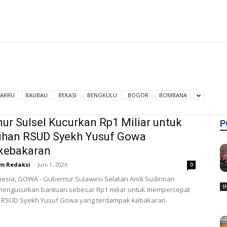
BARRU
BAUBAU
BEKASI
BENGKULU
BOGOR
BOMBANA
ur Sulsel Kucurkan Rp1 Miliar untuk
P
ihan RSUD Syekh Yusuf Gowa
kebakaran
m Redaksi
-
Juni 1, 2026
0
nesia, GOWA - Gubernur Sulawesi Selatan Andi Sudirman
H
mengucurkan bantuan sebesar Rp1 miliar untuk mempercepat
 RSUD Syekh Yusuf Gowa yang terdampak kebakaran.