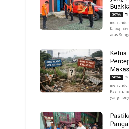
Buakk
Ti
GOWA
menitindon
Kabupaten 
arus Sunga
Ketua
Percep
Makas
Ti
GOWA
menitindo
Rasmin, me
yang menya
Pastik
Panga