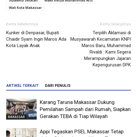
Sulawesi Selatan
Wakil Ketua Muhammad Aris
Wali Kota Makassar
Berita Sebelumnya
Berita Selanjutnya
Kunker di Denpasar, Bupati
Terpilih Aklamasi di
Chaidir Syam Ingin Maros Ada
Musyawarah Kecamatan KNPI
Kota Layak Anak
Maros Baru, Muhammad
Rivaldi : Kami Segera
Merampungkan Jajaran
Kepengurusan DPK
ARTIKEL TERKAIT
DARI PENULIS
Karang Taruna Makassar Dukung
Pemilahan Sampah dari Rumah, Siapkan
Gerakan TEBA di Tiap Wilayah
MAKASSAR
Appi Tegaskan PSEL Makassar Tetap