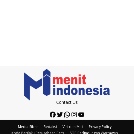
Contact Us
Facebook
Twitter
WhatsApp
Instagram
YouTube
Media Siber
Redaksi
Visi dan Misi
Privacy Policy
Kode Perilaku Perusahaan Pers
SOP Perlindungan Wartawan