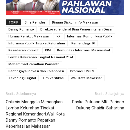
TOPIK
Bina Pemdes
Binaan Diskominfo Makassar
Danny Pomanto
Direktorat Jenderal Bina Pemerintahan Desa
Humas Pemkot Makassar
IKP
Informasi Komunikasi Publik
Informasi Publik Tingkat Kelurahan
Kemendagri RI
Kesadaran Kolektif
KIM
Komunitas Informasi Masyarakat
Lomba Kelurahan Tingkat Nasional 2024
Mohammad Ramdhan Pomanto
Pentingnya Inovasi dan Kolaborasi
Promosi UMKM
Teknologi Digital
Tim Verifikasi
Wali Kota Makassar
Berita Sebelumnya
Berita Selanjutnya
Optimis Manggala Menangkan
Paska Putusan MK, Perindo
Lomba Kelurahan Tingkat
Dukung Chaidir-Suhartina
Regional Kemendagri,Wali Kota
Danny Pomanto Paparkan
Keberhasilan Makassar