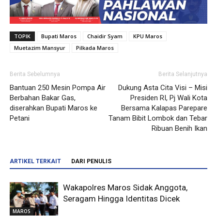
TOPIK
Bupati Maros
Chaidir Syam
KPU Maros
Muetazim Mansyur
Pilkada Maros
Berita Sebelumnya
Berita Selanjutnya
Bantuan 250 Mesin Pompa Air
Dukung Asta Cita Visi – Misi
Berbahan Bakar Gas,
Presiden RI, Pj Wali Kota
diserahkan Bupati Maros ke
Bersama Kalapas Parepare
Petani
Tanam Bibit Lombok dan Tebar
Ribuan Benih Ikan
ARTIKEL TERKAIT
DARI PENULIS
Wakapolres Maros Sidak Anggota,
Seragam Hingga Identitas Dicek
MAROS