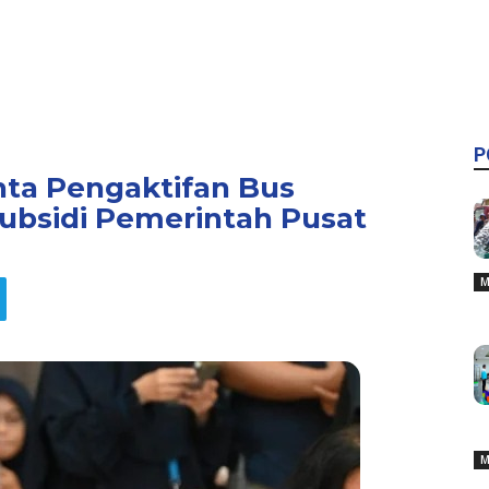
P
inta Pengaktifan Bus
bsidi Pemerintah Pusat
M
M