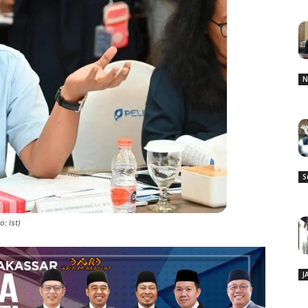
N
S
: Ist)
J