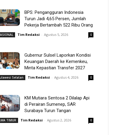
BPS: Pengangguran Indonesia
Turun Jadi 4,65 Persen, Jumlah
Pekerja Bertambah 522 Ribu Orang
Tim Redaksi
-
Agustus 5, 2026
ASIONAL
0
Gubernur Sulsel Laporkan Kondisi
Keuangan Daerah ke Kemenkeu,
Minta Kepastian Transfer 2027
Tim Redaksi
-
Agustus 4, 2026
ulawesi Selatan
0
KM Mutiara Sentosa 2 Dilalap Api
di Perairan Sumenep, SAR
Surabaya Turun Tangan
Tim Redaksi
-
Agustus 2, 2026
AWA TIMUR
0