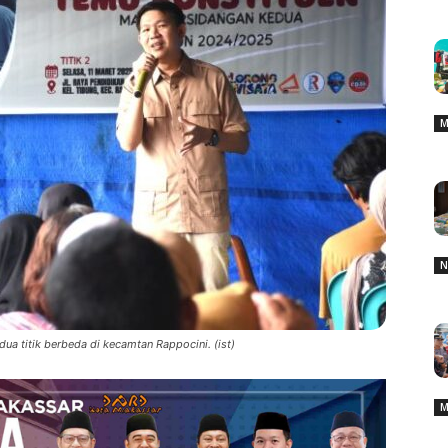
M
N
ua titik berbeda di kecamtan Rappocini. (ist)
M