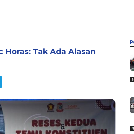
P
ic Horas: Tak Ada Alasan
S
N