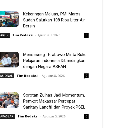
Kekeringan Meluas, PMI Maros
Sudah Salurkan 108 Ribu Liter Air
Bersih
Tim Redaksi
-
Agustus 3, 2026
AROS
0
Mensesneg : Prabowo Minta Buku
Pelajaran Indonesia Dibandingkan
dengan Negara ASEAN
Tim Redaksi
-
Agustus 8, 2026
ASIONAL
0
Sorotan Zulhas Jadi Momentum,
Pemkot Makassar Percepat
Sanitary Landfill dan Proyek PSEL
Tim Redaksi
-
Agustus 5, 2026
AKASSAR
0