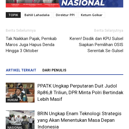
TOPIK
Bahlil Lahadalia
Direktur PPI
Ketum Golkar
Berita Sebelumnya
Berita Selanjutnya
Tak Naikkan Pajak, Pemkab
Keren! Disdik dan KPU Sulsel
Maros Juga Hapus Denda
Siapkan Pemilihan OSIS
Hingga 3 Oktober
Serentak Se-Sulsel
ARTIKEL TERKAIT
DARI PENULIS
PPATK Ungkap Perputaran Duit Judol
Rp86,8 Triliun, DPR Minta Polri Bertindak
Lebih Masif
HUKUM
BRIN Ungkap Enam Teknologi Strategis
yang Akan Menentukan Masa Depan
Indonesia
NASIONAL