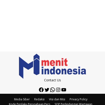
Contact Us
Facebook
Twitter
WhatsApp
Instagram
YouTube
Media Siber
Redaksi
Visi dan Misi
Privacy Policy
Kode Perilaku Perusahaan Pers
SOP Perlindungan Wartawan