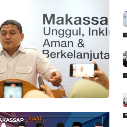
S
S
M