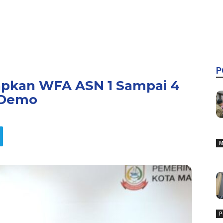
P
apkan WFA ASN 1 Sampai 4
 Demo
M
P