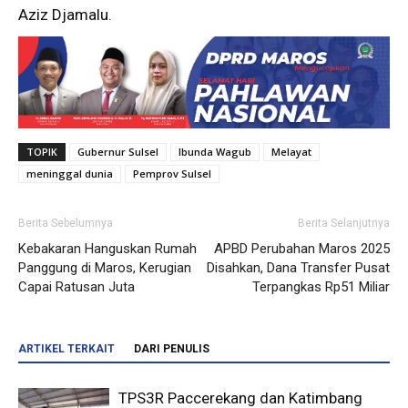
Aziz Djamalu.
TOPIK
Gubernur Sulsel
Ibunda Wagub
Melayat
meninggal dunia
Pemprov Sulsel
Berita Sebelumnya
Berita Selanjutnya
Kebakaran Hanguskan Rumah
APBD Perubahan Maros 2025
Panggung di Maros, Kerugian
Disahkan, Dana Transfer Pusat
Capai Ratusan Juta
Terpangkas Rp51 Miliar
ARTIKEL TERKAIT
DARI PENULIS
TPS3R Paccerekang dan Katimbang