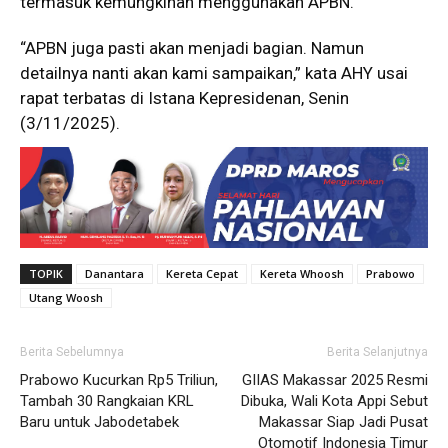
termasuk kemungkinan menggunakan APBN.
“APBN juga pasti akan menjadi bagian. Namun
detailnya nanti akan kami sampaikan,” kata AHY usai
rapat terbatas di Istana Kepresidenan, Senin
(3/11/2025).
TOPIK
Danantara
Kereta Cepat
Kereta Whoosh
Prabowo
Utang Woosh
Berita Sebelumnya
Berita Selanjutnya
Prabowo Kucurkan Rp5 Triliun,
GIIAS Makassar 2025 Resmi
Tambah 30 Rangkaian KRL
Dibuka, Wali Kota Appi Sebut
Baru untuk Jabodetabek
Makassar Siap Jadi Pusat
Otomotif Indonesia Timur