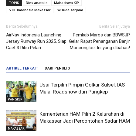
TOPIK
Dies anatalis
Mahasiswa KIP
STIE Indonesia Makassar
Wisuda sarjana
Berita Sebelumnya
Berita Selanjutnya
AirNav Indonesia Launching
Pemkab Maros dan BBWSJP
Jersey Runway Run 2025, Siap
Gelar Rapat Penanganan Banjir
Gaet 3 Ribu Pelari
Moncongloe, Ini yang dibahas!
ARTIKEL TERKAIT
DARI PENULIS
Usai Terpilih Pimpin Golkar Sulsel, IAS
Mulai Roadshow dari Pangkep
PANGKEP
Kementerian HAM Pilih 2 Kelurahan di
Makassar Jadi Percontohan Sadar HAM
MAKASSAR