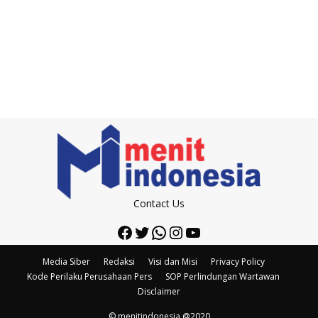
Contact Us
Facebook
Twitter
WhatsApp
Instagram
YouTube
Media Siber
Redaksi
Visi dan Misi
Privacy Policy
Kode Perilaku Perusahaan Pers
SOP Perlindungan Wartawan
Disclaimer
© menitindonesia @2020