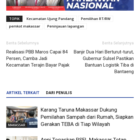
TOPIK
Kecamatan Ujung Pandang
Pemilihan RT/RW
pemkot makassar
Peninjauan lapangan
Berita Sebelumnya
Berita Selanjutnya
Realisasi PBB Maros Capai 84
Banjir Dua Hari Berturut-turut,
Persen, Camba Jadi
Gubernur Sulsel Pastikan
Kecamatan Terajin Bayar Pajak
Bantuan Logistik Tiba di
Bantaeng
ARTIKEL TERKAIT
DARI PENULIS
Karang Taruna Makassar Dukung
Pemilahan Sampah dari Rumah, Siapkan
Gerakan TEBA di Tiap Wilayah
MAKASSAR
Appi Tegaskan PSEL Makassar Tetap