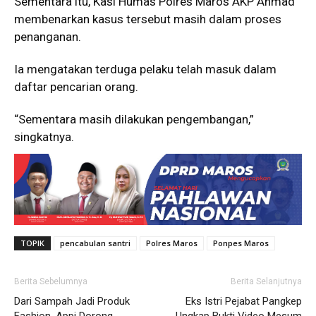
Sementara itu, Kasi Humas Polres Maros AKP Ahmad
membenarkan kasus tersebut masih dalam proses
penanganan.
Ia mengatakan terduga pelaku telah masuk dalam
daftar pencarian orang.
“Sementara masih dilakukan pengembangan,”
singkatnya.
TOPIK
pencabulan santri
Polres Maros
Ponpes Maros
Berita Sebelumnya
Berita Selanjutnya
Dari Sampah Jadi Produk
Eks Istri Pejabat Pangkep
Fashion, Appi Dorong
Ungkap Bukti Video Mesum