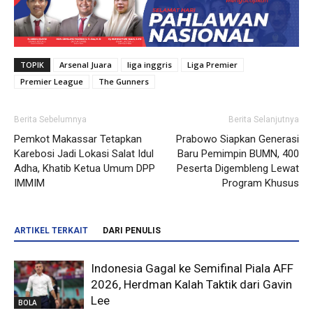
TOPIK
Arsenal Juara
liga inggris
Liga Premier
Premier League
The Gunners
Berita Sebelumnya
Berita Selanjutnya
Pemkot Makassar Tetapkan
Prabowo Siapkan Generasi
Karebosi Jadi Lokasi Salat Idul
Baru Pemimpin BUMN, 400
Adha, Khatib Ketua Umum DPP
Peserta Digembleng Lewat
IMMIM
Program Khusus
ARTIKEL TERKAIT
DARI PENULIS
Indonesia Gagal ke Semifinal Piala AFF
2026, Herdman Kalah Taktik dari Gavin
Lee
BOLA