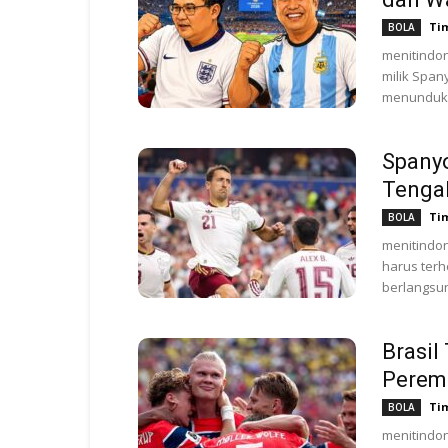
Ti
BOLA
menitindon
milik Span
menundukk
Spanyo
Tenga
Ti
BOLA
menitindon
harus terh
berlangsung
Brasil
Peremp
Ti
BOLA
menitindon