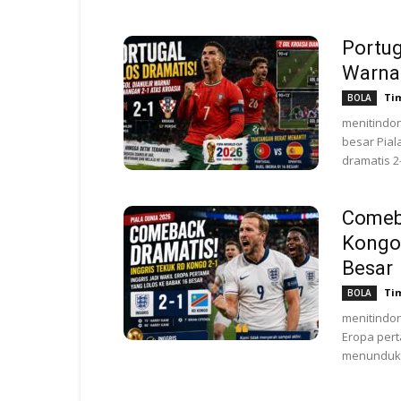
Portug
Warnai
Ti
BOLA
menitindon
besar Pia
dramatis 2
Comeba
Kongo,
Besar
Ti
BOLA
menitindon
Eropa pert
menundukk