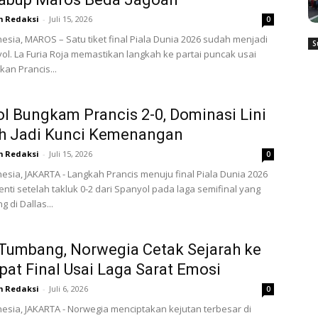
m Redaksi
-
Juli 15, 2026
0
esia, MAROS – Satu tiket final Piala Dunia 2026 sudah menjadi
S
yol. La Furia Roja memastikan langkah ke partai puncak usai
an Prancis...
l Bungkam Prancis 2-0, Dominasi Lini
h Jadi Kunci Kemenangan
m Redaksi
-
Juli 15, 2026
0
esia, JAKARTA - Langkah Prancis menuju final Piala Dunia 2026
enti setelah takluk 0-2 dari Spanyol pada laga semifinal yang
 di Dallas...
 Tumbang, Norwegia Cetak Sejarah ke
at Final Usai Laga Sarat Emosi
m Redaksi
-
Juli 6, 2026
0
esia, JAKARTA - Norwegia menciptakan kejutan terbesar di