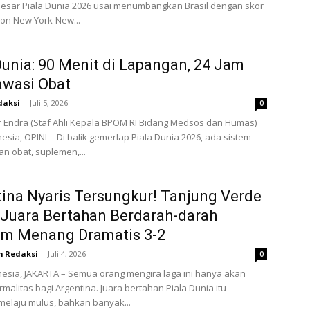
esar Piala Dunia 2026 usai menumbangkan Brasil dengan skor
dion New York-New...
Dunia: 90 Menit di Lapangan, 24 Jam
wasi Obat
daksi
-
Juli 5, 2026
0
 Endra (Staf Ahli Kepala BPOM RI Bidang Medsos dan Humas)
esia, OPINI -- Di balik gemerlap Piala Dunia 2026, ada sistem
 obat, suplemen,...
ina Nyaris Tersungkur! Tanjung Verde
Juara Bertahan Berdarah-darah
um Menang Dramatis 3-2
m Redaksi
-
Juli 4, 2026
0
esia, JAKARTA – Semua orang mengira laga ini hanya akan
rmalitas bagi Argentina. Juara bertahan Piala Dunia itu
 melaju mulus, bahkan banyak...