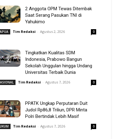
2 Anggota OPM Tewas Ditembak
Saat Serang Pasukan TNI di
Yahukimo
Tim Redaksi
-
Agustus 2, 2026
APUA
0
Tingkatkan Kualitas SDM
Indonesia, Prabowo Bangun
Sekolah Unggulan hingga Undang
Universitas Terbaik Dunia
Tim Redaksi
-
Agustus 7, 2026
ASIONAL
0
PPATK Ungkap Perputaran Duit
Judol Rp86,8 Triliun, DPR Minta
Polri Bertindak Lebih Masif
Tim Redaksi
-
Agustus 7, 2026
UKUM
0