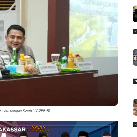
P
N
temuan dengan Komisi IV DPR-RI
H