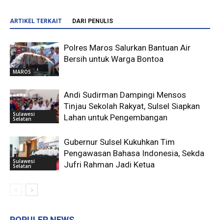
ARTIKEL TERKAIT
DARI PENULIS
Polres Maros Salurkan Bantuan Air
Bersih untuk Warga Bontoa
MAROS
Andi Sudirman Dampingi Mensos
Tinjau Sekolah Rakyat, Sulsel Siapkan
Sulawesi
Lahan untuk Pengembangan
Selatan
Gubernur Sulsel Kukuhkan Tim
Pengawasan Bahasa Indonesia, Sekda
Sulawesi
Jufri Rahman Jadi Ketua
Selatan
POPULER NEWS