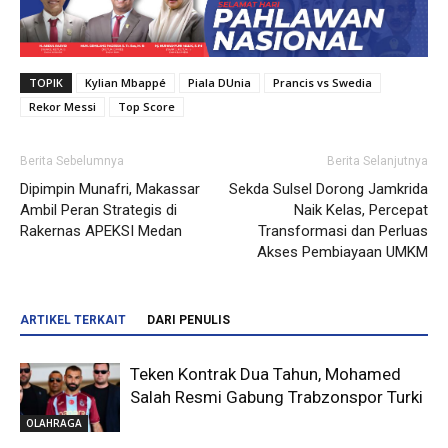
TOPIK
Kylian Mbappé
Piala DUnia
Prancis vs Swedia
Rekor Messi
Top Score
Berita Sebelumnya
Berita Selanjutnya
Dipimpin Munafri, Makassar
Sekda Sulsel Dorong Jamkrida
Ambil Peran Strategis di
Naik Kelas, Percepat
Rakernas APEKSI Medan
Transformasi dan Perluas
Akses Pembiayaan UMKM
ARTIKEL TERKAIT
DARI PENULIS
Teken Kontrak Dua Tahun, Mohamed
Salah Resmi Gabung Trabzonspor Turki
OLAHRAGA