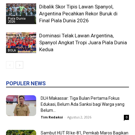
Dibalik Skor Tipis Lawan Spanyol,
Argentina Pecahkan Rekor Buruk di
Piala Dunia
Final Piala Dunia 2026
2026
Dominasi Telak Lawan Argentina,
Spanyol Angkat Tropi Juara Piala Dunia
Kedua
BOLA
POPULER NEWS
DLH Makassar: Tiga Bulan Pertama Fokus
Edukasi, Belum Ada Sanksi bagi Warga yang
Belum...
Tim Redaksi
-
Agustus 2, 2026
0
Sambut HUT RI ke-81, Pemkab Maros Bagikan