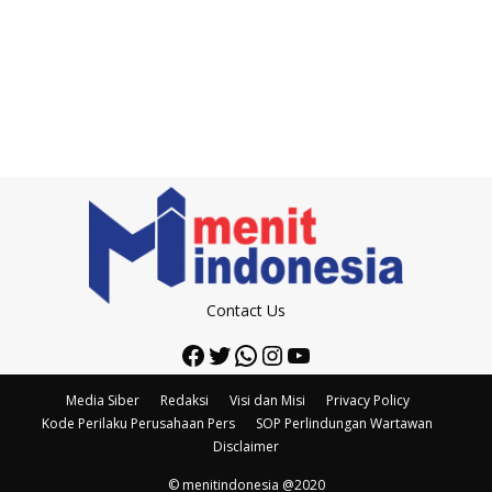
Contact Us
Facebook
Twitter
WhatsApp
Instagram
YouTube
Media Siber
Redaksi
Visi dan Misi
Privacy Policy
Kode Perilaku Perusahaan Pers
SOP Perlindungan Wartawan
Disclaimer
© menitindonesia @2020