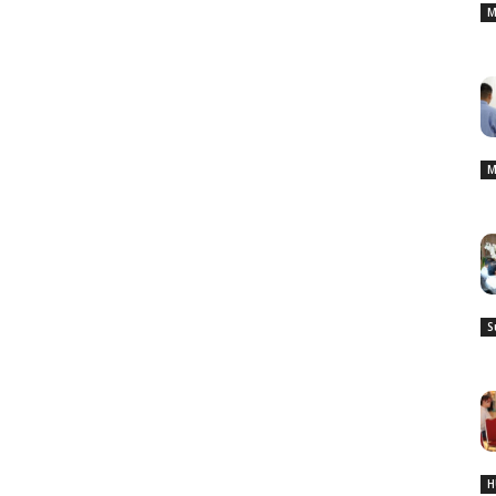
M
M
S
H