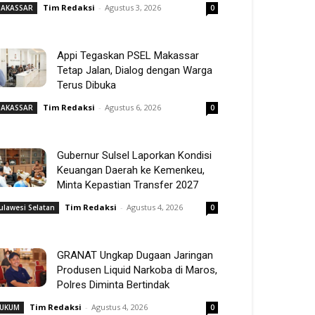
Tim Redaksi
-
Agustus 3, 2026
AKASSAR
0
Appi Tegaskan PSEL Makassar
Tetap Jalan, Dialog dengan Warga
Terus Dibuka
Tim Redaksi
-
Agustus 6, 2026
AKASSAR
0
Gubernur Sulsel Laporkan Kondisi
Keuangan Daerah ke Kemenkeu,
Minta Kepastian Transfer 2027
Tim Redaksi
-
Agustus 4, 2026
ulawesi Selatan
0
GRANAT Ungkap Dugaan Jaringan
Produsen Liquid Narkoba di Maros,
Polres Diminta Bertindak
Tim Redaksi
-
Agustus 4, 2026
UKUM
0