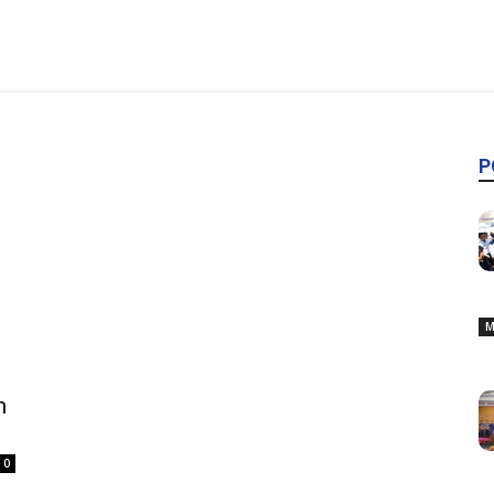
P
M
n
0