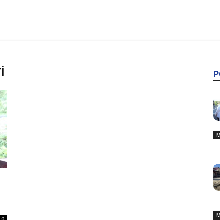
i
P
M
M
0