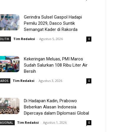
Gerindra Sulsel Gaspol Hadapi
Pemilu 2029, Dasco Suntik
Semangat Kader di Rakorda
Tim Redaksi
-
Agustus 5, 2026
OLITIK
0
Kekeringan Meluas, PMI Maros
Sudah Salurkan 108 Ribu Liter Air
Bersih
Tim Redaksi
-
Agustus 3, 2026
AROS
0
Di Hadapan Kadin, Prabowo
Beberkan Alasan Indonesia
Dipercaya dalam Diplomasi Global
Tim Redaksi
-
Agustus 1, 2026
ASIONAL
0