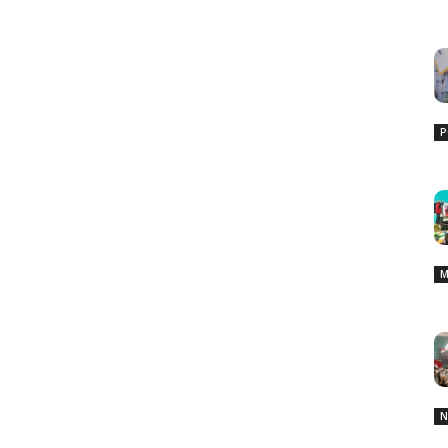
P
M
N