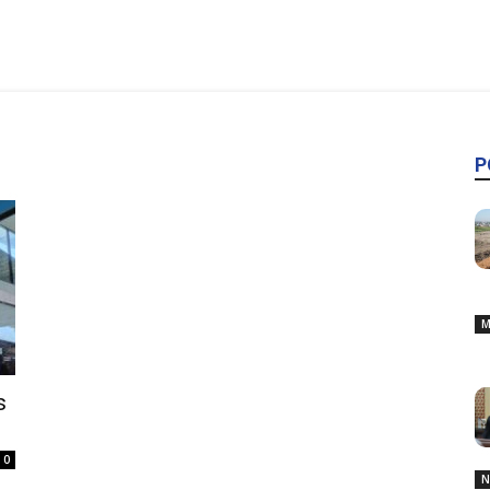
P
M
s
0
N