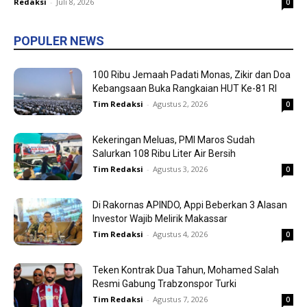
Redaksi
-
Juli 8, 2026
0
POPULER NEWS
100 Ribu Jemaah Padati Monas, Zikir dan Doa
Kebangsaan Buka Rangkaian HUT Ke-81 RI
Tim Redaksi
-
Agustus 2, 2026
0
Kekeringan Meluas, PMI Maros Sudah
Salurkan 108 Ribu Liter Air Bersih
Tim Redaksi
-
Agustus 3, 2026
0
Di Rakornas APINDO, Appi Beberkan 3 Alasan
Investor Wajib Melirik Makassar
Tim Redaksi
-
Agustus 4, 2026
0
Teken Kontrak Dua Tahun, Mohamed Salah
Resmi Gabung Trabzonspor Turki
Tim Redaksi
-
Agustus 7, 2026
0