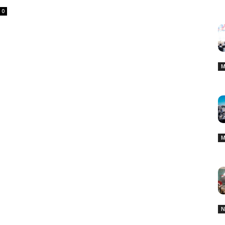
0
M
M
N