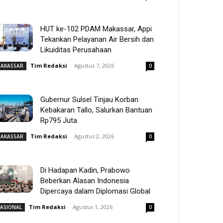
HUT ke-102 PDAM Makassar, Appi
Tekankan Pelayanan Air Bersih dan
Likuiditas Perusahaan
Tim Redaksi
-
Agustus 7, 2026
AKASSAR
0
Gubernur Sulsel Tinjau Korban
Kebakaran Tallo, Salurkan Bantuan
Rp795 Juta
Tim Redaksi
-
Agustus 2, 2026
AKASSAR
0
Di Hadapan Kadin, Prabowo
Beberkan Alasan Indonesia
Dipercaya dalam Diplomasi Global
Tim Redaksi
-
Agustus 1, 2026
ASIONAL
0