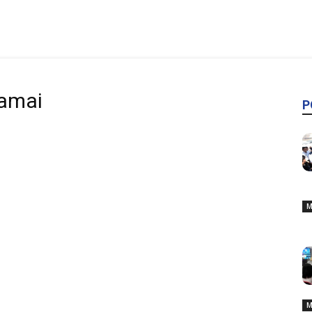
Damai
P
M
M