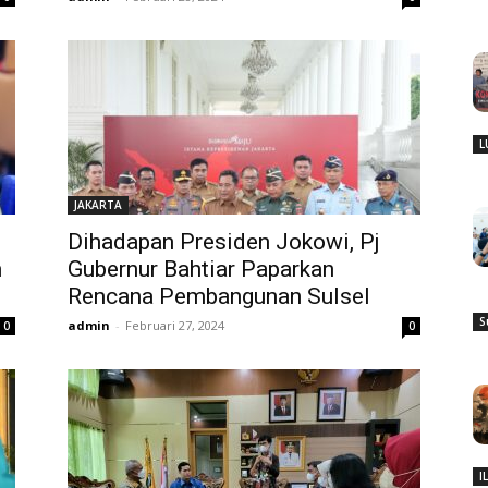
L
JAKARTA
Dihadapan Presiden Jokowi, Pj
n
Gubernur Bahtiar Paparkan
Rencana Pembangunan Sulsel
S
admin
-
Februari 27, 2024
0
0
I