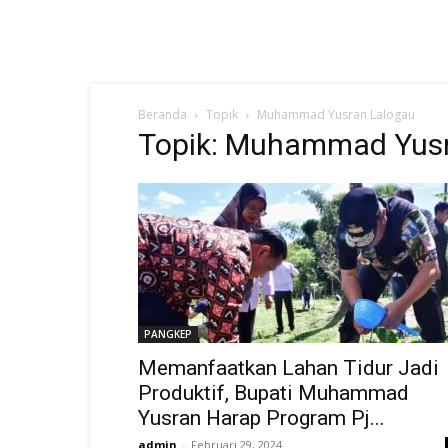
Beranda
Topik
Muhammad Yusran Lalogau
Topik: Muhammad Yusr
PANGKEP
Memanfaatkan Lahan Tidur Jadi
Produktif, Bupati Muhammad
Yusran Harap Program Pj...
admin
-
Februari 29, 2024