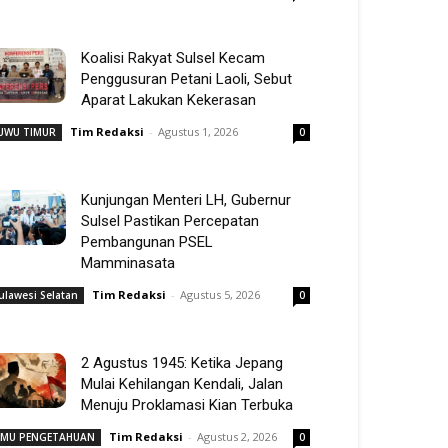
Koalisi Rakyat Sulsel Kecam
Penggusuran Petani Laoli, Sebut
Aparat Lakukan Kekerasan
Tim Redaksi
-
Agustus 1, 2026
UWU TIMUR
0
Kunjungan Menteri LH, Gubernur
Sulsel Pastikan Percepatan
Pembangunan PSEL
Mamminasata
Tim Redaksi
-
Agustus 5, 2026
ulawesi Selatan
0
2 Agustus 1945: Ketika Jepang
Mulai Kehilangan Kendali, Jalan
Menuju Proklamasi Kian Terbuka
Tim Redaksi
-
Agustus 2, 2026
LMU PENGETAHUAN
0