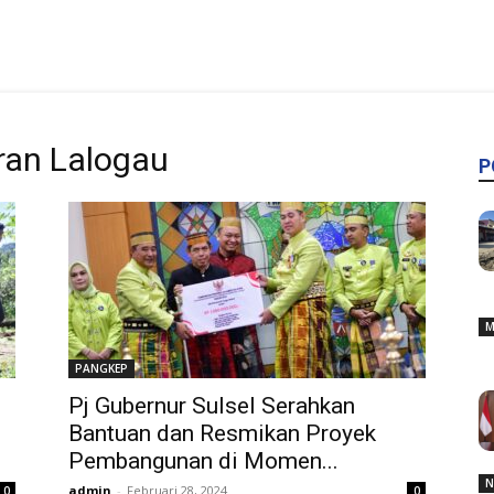
an Lalogau
P
M
PANGKEP
Pj Gubernur Sulsel Serahkan
Bantuan dan Resmikan Proyek
Pembangunan di Momen...
N
admin
-
Februari 28, 2024
0
0