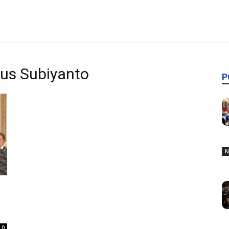
gus Subiyanto
P
N
0