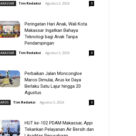
Tim Redaksi
-
Agustus 2, 2026
AKASSAR
0
Peringatan Hari Anak, Wali Kota
Makassar Ingatkan Bahaya
Teknologi bagi Anak Tanpa
Pendampingan
Tim Redaksi
-
Agustus 3, 2026
AKASSAR
0
Perbaikan Jalan Moncongloe
Maros Dimulai, Arus ke Daya
Berlaku Satu Lajur hingga 20
Agustus
Tim Redaksi
-
Agustus 3, 2026
AROS
0
HUT ke-102 PDAM Makassar, Appi
Tekankan Pelayanan Air Bersih dan
Likuiditas Perusahaan