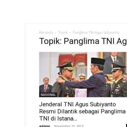
Beranda
Topik
Panglima TNI Agus Subiyanto
Topik: Panglima TNI A
NASIONAL
Jenderal TNI Agus Subiyanto
Resmi Dilantik sebagai Panglima
TNI di Istana...
admin
-
November 22, 2023