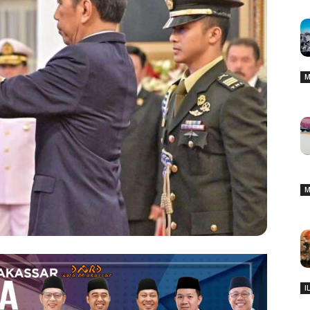
M
M
I