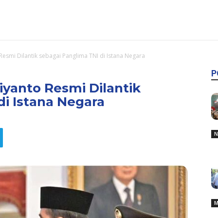
Resmi Dilantik sebagai Panglima TNI di Istana Negara
P
iyanto Resmi Dilantik
di Istana Negara
N
M