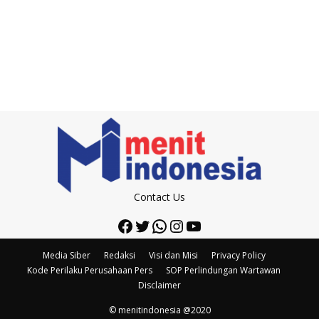
Contact Us
Facebook
Twitter
WhatsApp
Instagram
YouTube
Media Siber
Redaksi
Visi dan Misi
Privacy Policy
Kode Perilaku Perusahaan Pers
SOP Perlindungan Wartawan
Disclaimer
© menitindonesia @2020