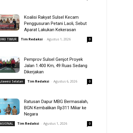
Koalisi Rakyat Sulsel Kecam
Penggusuran Petani Laoli, Sebut
Aparat Lakukan Kekerasan
Tim Redaksi
-
Agustus 1, 2026
UWU TIMUR
0
Pemprov Sulsel Genjot Proyek
Jalan 1.400 Km, 49 Ruas Sedang
Dikerjakan
Tim Redaksi
-
Agustus 6, 2026
ulawesi Selatan
0
Ratusan Dapur MBG Bermasalah,
BGN Kembalikan Rp311 Miliar ke
Negara
Tim Redaksi
-
Agustus 1, 2026
ASIONAL
0