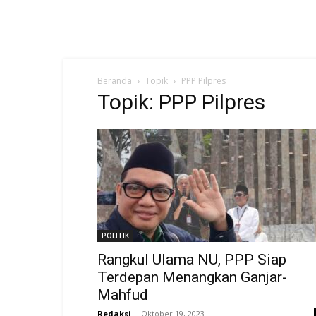
Beranda
Topik
PPP Pilpres
Topik: PPP Pilpres
POLITIK
Rangkul Ulama NU, PPP Siap
Terdepan Menangkan Ganjar-
Mahfud
Redaksi
-
Oktober 19, 2023