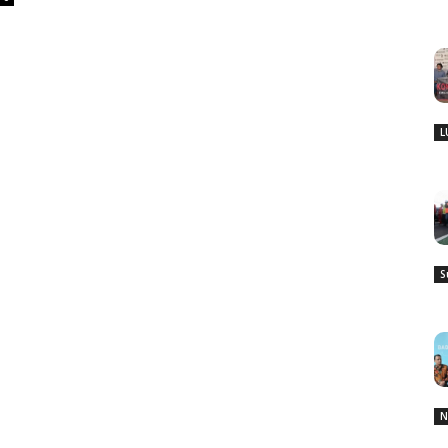
L
S
N