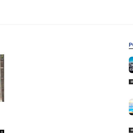
P
M
M
0