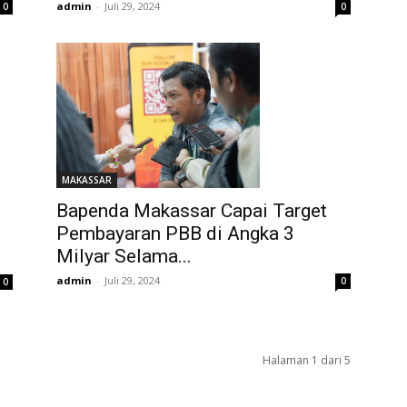
admin
-
Juli 29, 2024
0
0
MAKASSAR
Bapenda Makassar Capai Target
Pembayaran PBB di Angka 3
Milyar Selama...
admin
-
Juli 29, 2024
0
0
Halaman 1 dari 5