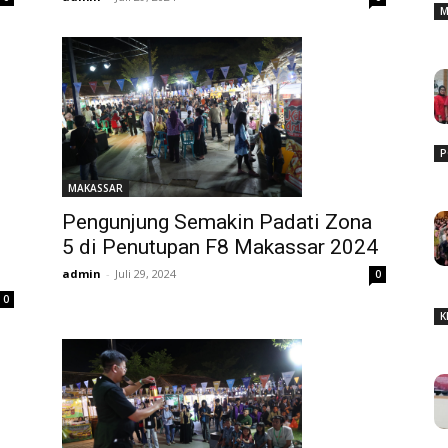
M
P
MAKASSAR
Pengunjung Semakin Padati Zona
5 di Penutupan F8 Makassar 2024
admin
-
Juli 29, 2024
0
0
K