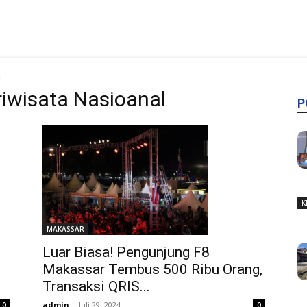
l
riwisata Nasioanal
P
K
MAKASSAR
Luar Biasa! Pengunjung F8
Makassar Tembus 500 Ribu Orang,
Transaksi QRIS...
admin
-
Juli 29, 2024
0
0