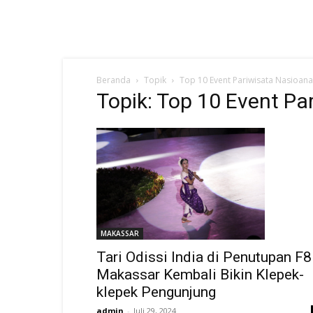
Beranda
Topik
Top 10 Event Pariwisata Nasioana
Topik: Top 10 Event Pa
MAKASSAR
Tari Odissi India di Penutupan F8
Makassar Kembali Bikin Klepek-
klepek Pengunjung
admin
-
Juli 29, 2024