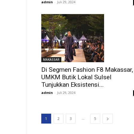
admin
-
Juli 29, 2024
MAKASSAR
Di Segmen Fashion F8 Makassar,
UMKM Butik Lokal Sulsel
Tunjukkan Eksistensi...
admin
-
Juli 29, 2024
...
1
2
3
5