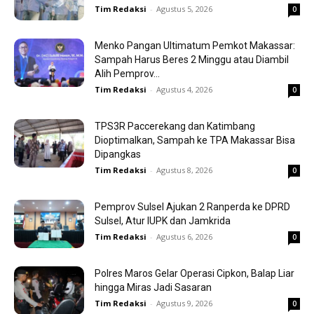
Tim Redaksi
-
Agustus 5, 2026
0
Menko Pangan Ultimatum Pemkot Makassar:
Sampah Harus Beres 2 Minggu atau Diambil
Alih Pemprov...
Tim Redaksi
-
Agustus 4, 2026
0
TPS3R Paccerekang dan Katimbang
Dioptimalkan, Sampah ke TPA Makassar Bisa
Dipangkas
Tim Redaksi
-
Agustus 8, 2026
0
Pemprov Sulsel Ajukan 2 Ranperda ke DPRD
Sulsel, Atur IUPK dan Jamkrida
Tim Redaksi
-
Agustus 6, 2026
0
Polres Maros Gelar Operasi Cipkon, Balap Liar
hingga Miras Jadi Sasaran
Tim Redaksi
-
Agustus 9, 2026
0