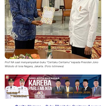
Prof NA saat menyampaikan buku "Ceritaku Ceritamu" kepada Presiden Joko
Widodo di Isna Negara, Jakarta. (Foto Istimewa)