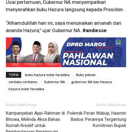
Usai pertemuan, Gubernur NA menyempatkan
menyerahkan buku Hazura langsung kepada Presiden.
“Alhamdulillah hari ini, saya menunaikan amanah dari
ananda Hazura,” ujar Gubernur NA.
#andiesse
TOPIK
buku hazura indar faradiba
Buku Jokowi
ceritaku ceritamu
Gubernur NA
gubernur NA dan Hazura
hazura indar faradiba
Berita Sebelumnya
Berita Selanjutnya
Kampanyekan Appi-Rahman di
Polemik Peran Wabup, Hasmin
Bitowa, Melinda Aksa Bahas
Badoa: Perannya Tergantung
Rumah Kreatif untuk
Komitmen Bupati
Pemberdayaan Perempuan