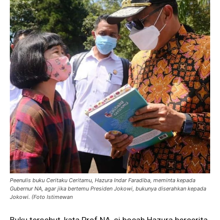
Peenulis buku Ceritaku Ceritamu, Hazura Indar Faradiba, meminta kepada
Gubernur NA, agar jika bertemu Presiden Jokowi, bukunya diserahkan kepada
Jokowi. (Foto Istimewan
Buku tersebut, kata Prof NA, si bocah Hazura bercerita