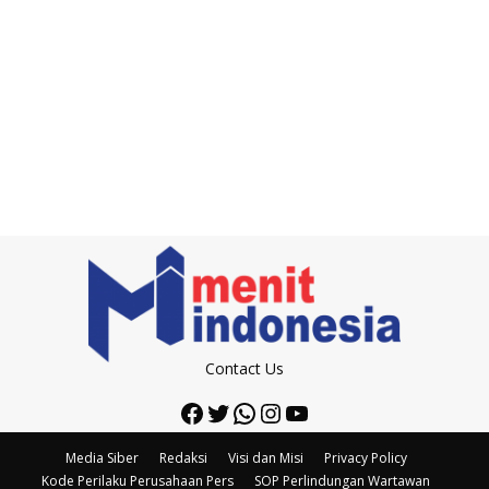
Contact Us
Facebook
Twitter
WhatsApp
Instagram
YouTube
Media Siber
Redaksi
Visi dan Misi
Privacy Policy
Kode Perilaku Perusahaan Pers
SOP Perlindungan Wartawan