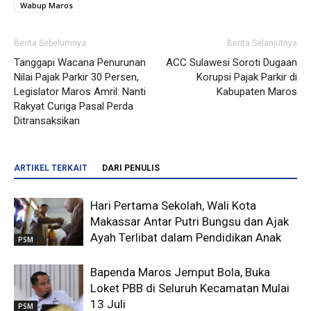
Wabup Maros
Berita Sebelumnya
Berita Selanjutnya
Tanggapi Wacana Penurunan
ACC Sulawesi Soroti Dugaan
Nilai Pajak Parkir 30 Persen,
Korupsi Pajak Parkir di
Legislator Maros Amril: Nanti
Kabupaten Maros
Rakyat Curiga Pasal Perda
Ditransaksikan
ARTIKEL TERKAIT
DARI PENULIS
Hari Pertama Sekolah, Wali Kota
Makassar Antar Putri Bungsu dan Ajak
Ayah Terlibat dalam Pendidikan Anak
PSM
Bapenda Maros Jemput Bola, Buka
Loket PBB di Seluruh Kecamatan Mulai
13 Juli
PSM