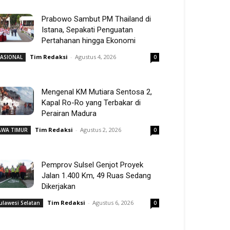
Prabowo Sambut PM Thailand di
Istana, Sepakati Penguatan
Pertahanan hingga Ekonomi
Tim Redaksi
-
Agustus 4, 2026
ASIONAL
0
Mengenal KM Mutiara Sentosa 2,
Kapal Ro-Ro yang Terbakar di
Perairan Madura
Tim Redaksi
-
Agustus 2, 2026
AWA TIMUR
0
Pemprov Sulsel Genjot Proyek
Jalan 1.400 Km, 49 Ruas Sedang
Dikerjakan
Tim Redaksi
-
Agustus 6, 2026
ulawesi Selatan
0