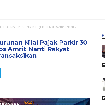
i Pajak Parkir 30 Persen, Legislator Maros Amril: Nanti...
P
unan Nilai Pajak Parkir 30
os Amril: Nanti Rakyat
transaksikan
H
J