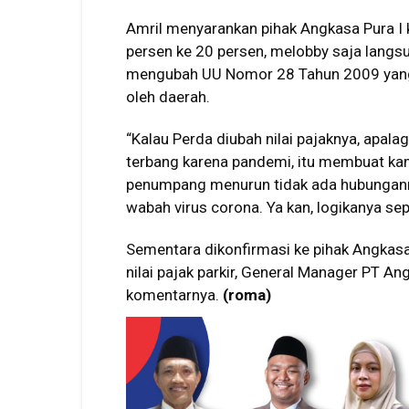
Amril menyarankan pihak Angkasa Pura I k
persen ke 20 persen, melobby saja langs
mengubah UU Nomor 28 Tahun 2009 yang m
oleh daerah.
“Kalau Perda diubah nilai pajaknya, apa
terbang karena pandemi, itu membuat kami
penumpang menurun tidak ada hubungannya
wabah virus corona. Ya kan, logikanya sepe
Sementara dikonfirmasi ke pihak Angkasa
nilai pajak parkir, General Manager PT 
komentarnya.
(roma)