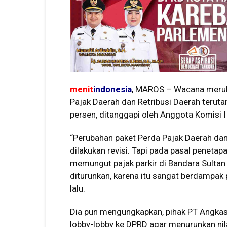
menit
indonesia
, MAROS – Wacana merub
Pajak Daerah dan Retribusi Daerah teruta
persen, ditanggapi oleh Anggota Komisi I
“Perubahan paket Perda Pajak Daerah dan
dilakukan revisi. Tapi pada pasal penetapa
memungut pajak parkir di Bandara Sultan 
diturunkan, karena itu sangat berdampak 
lalu.
Dia pun mengungkapkan, pihak PT Angka
lobby-lobby ke DPRD agar menurunkan nila