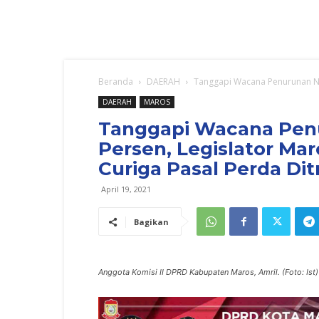
Beranda
DAERAH
Tanggapi Wacana Penurunan Nila
DAERAH
MAROS
Tanggapi Wacana Penur
Persen, Legislator Mar
Curiga Pasal Perda Di
April 19, 2021
Bagikan
Anggota Komisi II DPRD Kabupaten Maros, Amril. (Foto: Ist)