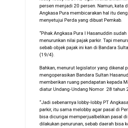
persen menjadi 20 persen. Namun, kata d
Angkasa Pura membicarakan hal itu den
menyetujui Perda yang dibuat Pemkab.
“Pihak Angkasa Pura I Hasanuddin sudah
menurunkan nilai pajak parkir. Tapi menur
sebab objek pajak ini kan di Bandara Sult
(19/4).
Bahkan, menurut legislator yang dikenal p
mengoperasikan Bandara Sultan Hasanuddi
memberikan ruang pendapatan kepada Ma
diatur Undang-Undang Nomor 28 tahun 20
“Jadi sebenarnya lobby-lobby PT Angkasa 
parkir, itu sama melobby agar pasal di Per
bisa dicurigai memperjualbelikan pasal d
dilakukan penurunan, sebab daerah bisa k