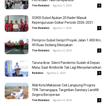
Pemetaan Talenta Aparatur
Tim Redaksi
-
Agustus 5, 2026
0
SOKSI Sulsel Ajukan 20 Kader Masuk
Kepengurusan Golkar Periode 2026-2031
Tim Redaksi
-
Agustus 1, 2026
0
Pemprov Sulsel Genjot Proyek Jalan 1.400 Km,
49 Ruas Sedang Dikerjakan
Tim Redaksi
-
Agustus 6, 2026
0
Taruna Ikrar: Silent Pandemic Sudah di Depan
Mata, Saat Antibiotik Tak Lagi Menyelamatkan
Redaksi
-
Agustus 2, 2026
0
Wali Kota Makassar Cek Langsung Progres
TPA Tamangapa, Targetkan Sanitary Landfill
Segera Beroperasi
Tim Redaksi
-
Agustus 4, 2026
0