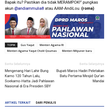
Bapak itu? Pastikan dia tidak MERAMPOK!” pungkas
akun
@andiammulia8
atau AAM-AndiLou.
(roma)
TOPIK
Gus Yaqut
Menteri Agama RI
Menteri Agama Yaqut Cholil Qoumas
Menteri Milyuner baru
Berita Sebelumnya
Berita Selanjutnya
Mengenang Hari Lahir Bung
Bupati Maros Hadiri Peletakan
Karno 120 Tahun Lalu,
Batu Pertama Mesjid Qur’an
Soekarno-Hatta Jadi Pahlawan
Mandai
Nasional di Era Presiden SBY
ARTIKEL TERKAIT
DARI PENULIS