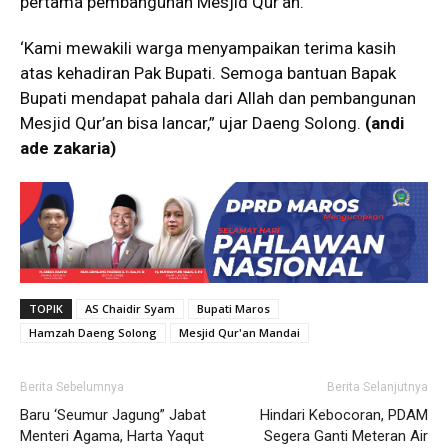
pertama pembangunan Mesjid Qur’an.
‘Kami mewakili warga menyampaikan terima kasih
atas kehadiran Pak Bupati. Semoga bantuan Bapak
Bupati mendapat pahala dari Allah dan pembangunan
Mesjid Qur’an bisa lancar,” ujar Daeng Solong.
(andi
ade zakaria)
TOPIK
AS Chaidir Syam
Bupati Maros
Hamzah Daeng Solong
Mesjid Qur'an Mandai
Berita Sebelumnya
Berita Selanjutnya
Baru ‘Seumur Jagung” Jabat
Hindari Kebocoran, PDAM
Menteri Agama, Harta Yaqut
Segera Ganti Meteran Air