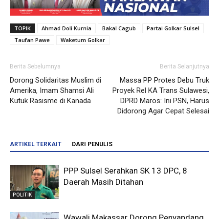
TOPIK
Ahmad Doli Kurnia
Bakal Cagub
Partai Golkar Sulsel
Taufan Pawe
Waketum Golkar
Berita Sebelumnya
Berita Selanjutnya
Dorong Solidaritas Muslim di
Massa PP Protes Debu Truk
Amerika, Imam Shamsi Ali
Proyek Rel KA Trans Sulawesi,
Kutuk Rasisme di Kanada
DPRD Maros: Ini PSN, Harus
Didorong Agar Cepat Selesai
ARTIKEL TERKAIT
DARI PENULIS
PPP Sulsel Serahkan SK 13 DPC, 8
Daerah Masih Ditahan
POLITIK
Wawali Makassar Dorong Penyandang