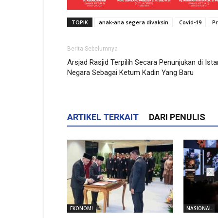
TOPIK
anak-ana segera divaksin
Covid-19
Pr
Berita Sebelumnya
Arsjad Rasjid Terpilih Secara Penunjukan di Ist
Negara Sebagai Ketum Kadin Yang Baru
ARTIKEL TERKAIT
DARI PENULIS
EKONOMI
NASIONAL