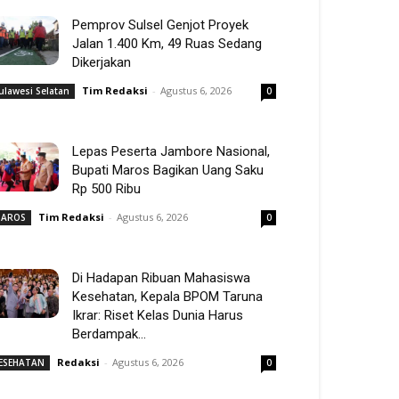
Pemprov Sulsel Genjot Proyek
Jalan 1.400 Km, 49 Ruas Sedang
Dikerjakan
Tim Redaksi
-
Agustus 6, 2026
ulawesi Selatan
0
Lepas Peserta Jambore Nasional,
Bupati Maros Bagikan Uang Saku
Rp 500 Ribu
Tim Redaksi
-
Agustus 6, 2026
AROS
0
Di Hadapan Ribuan Mahasiswa
Kesehatan, Kepala BPOM Taruna
Ikrar: Riset Kelas Dunia Harus
Berdampak...
Redaksi
-
Agustus 6, 2026
ESEHATAN
0