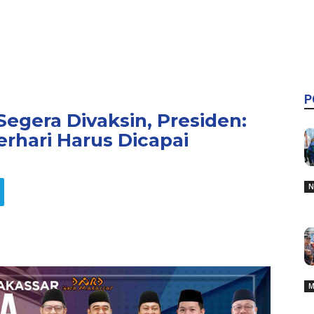
P
Segera Divaksin, Presiden:
erhari Harus Dicapai
N
M