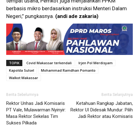
tempat usaha, Pemkot juga menjalankan PPKM
berbasis mikro berdasarkan instruksi Menteri Dalam
Negeri,” pungkasnya.
(andi ade zakaria)
TOPIK
Covid Makassar terkendali
Irjen Pol Merdisyam
Kapolda Sulsel
Mohammad Ramdhan Pomanto
Walkot Makassar
Berita Sebelumnya
Berita Selanjutnya
Rektor Unhas Jadi Komisaris
Ketahuan Rangkap Jabatan,
PT Vale, Mulawarman Nyinyir:
Rektor UI Didesak Mundur: Pilih
Masa Rektor Sekelas Tim
Jadi Rektor atau Komisaris
Sukses Pilkada