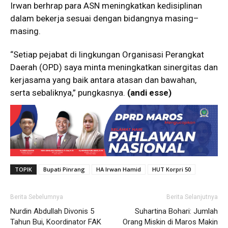
Irwan berhrap para ASN meningkatkan kedisiplinan
dalam bekerja sesuai dengan bidangnya masing–
masing.
“Setiap pejabat di lingkungan Organisasi Perangkat
Daerah (OPD) saya minta meningkatkan sinergitas dan
kerjasama yang baik antara atasan dan bawahan,
serta sebaliknya,” pungkasnya.
(andi esse)
TOPIK
Bupati Pinrang
HA Irwan Hamid
HUT Korpri 50
Berita Sebelumnya
Berita Selanjutnya
Nurdin Abdullah Divonis 5
Suhartina Bohari: Jumlah
Tahun Bui, Koordinator FAK
Orang Miskin di Maros Makin