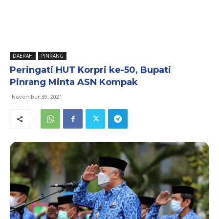
DAERAH
PINRANG
Peringati HUT Korpri ke-50, Bupati
Pinrang Minta ASN Kompak
November 30, 2021